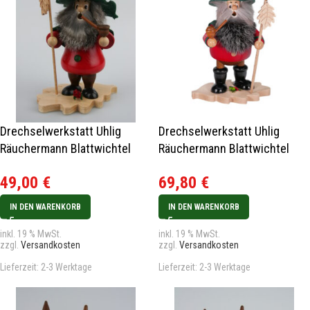
Drechselwerkstatt Uhlig
Drechselwerkstatt Uhlig
Räuchermann Blattwichtel
Räuchermann Blattwichtel
Eichenblatt
Eichenblatt rot groß Neu 2024
49,00
€
69,80
€
IN DEN WARENKORB
IN DEN WARENKORB
inkl. 19 % MwSt.
inkl. 19 % MwSt.
zzgl.
Versandkosten
zzgl.
Versandkosten
Lieferzeit:
2-3 Werktage
Lieferzeit:
2-3 Werktage