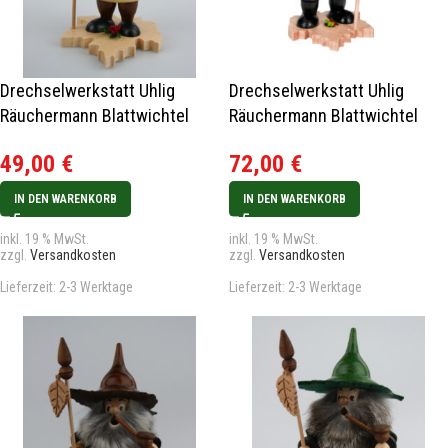
Drechselwerkstatt Uhlig
Drechselwerkstatt Uhlig
Räuchermann Blattwichtel
Räuchermann Blattwichtel
Ahornblatt
Ahornblatt groß Neu 2024
49,00
€
72,00
€
IN DEN WARENKORB
IN DEN WARENKORB
inkl. 19 % MwSt.
inkl. 19 % MwSt.
zzgl.
Versandkosten
zzgl.
Versandkosten
Lieferzeit:
2-3 Werktage
Lieferzeit:
2-3 Werktage