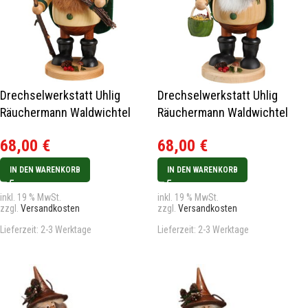
Drechselwerkstatt Uhlig
Drechselwerkstatt Uhlig
Räuchermann Waldwichtel
Räuchermann Waldwichtel
Holzsammler grün
Kräutersammler grün
68,00
€
68,00
€
IN DEN WARENKORB
IN DEN WARENKORB
inkl. 19 % MwSt.
inkl. 19 % MwSt.
zzgl.
Versandkosten
zzgl.
Versandkosten
Lieferzeit:
2-3 Werktage
Lieferzeit:
2-3 Werktage