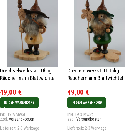
Drechselwerkstatt Uhlig
Drechselwerkstatt Uhlig
Räuchermann Blattwichtel
Räuchermann Blattwichtel
Erlenblatt
Kastanienblatt
49,00
€
49,00
€
IN DEN WARENKORB
IN DEN WARENKORB
inkl. 19 % MwSt.
inkl. 19 % MwSt.
zzgl.
Versandkosten
zzgl.
Versandkosten
Lieferzeit:
2-3 Werktage
Lieferzeit:
2-3 Werktage