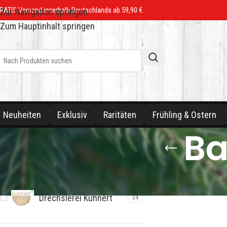
RATIS Versand innerhalb Deutschlands ab 59,90 €.
Zur Navigation springen
Zum Hauptinhalt springen
Neuheiten
Exklusiv
Raritäten
Frühling & Ostern
Ba
MARKE
Start
/
Shop
/
Ganzj
Drechslerei Kuhnert
34