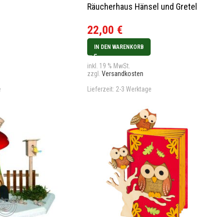
Räucherhaus Hänsel und Gretel
22,00
€
IN DEN WARENKORB
inkl. 19 % MwSt.
zzgl.
Versandkosten
e
Lieferzeit:
2-3 Werktage