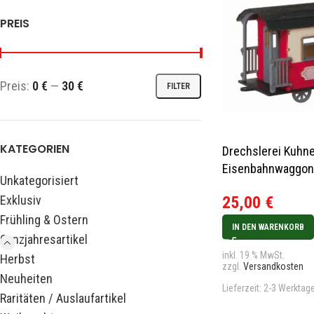
PREIS
Preis:
0 €
—
30 €
FILTER
KATEGORIEN
Drechslerei Kuhne
Eisenbahnwaggo
Unkategorisiert
Exklusiv
25,00
€
Frühling & Ostern
IN DEN WARENKORB
Ganzjahresartikel
inkl. 19 % MwSt.
Herbst
zzgl.
Versandkosten
Neuheiten
Lieferzeit:
2-3 Werktag
Raritäten / Auslaufartikel