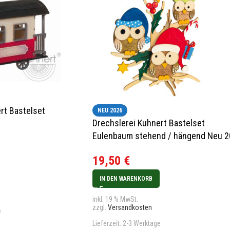
rt Bastelset
NEU 2026
Drechslerei Kuhnert Bastelset
n
Eulenbaum stehend / hängend Neu 
19,50
€
IN DEN WARENKORB
inkl. 19 % MwSt.
zzgl.
Versandkosten
e
Lieferzeit:
2-3 Werktage