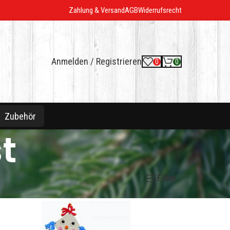
Zahlung & Versand
AGB
Widerrufsrecht
Anmelden / Registrieren
0
0
Zubehör
t
Filter