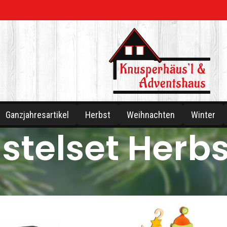
Ganzjahresartikel
Herbst
Weihnachten
Winter
stelset Herbs
ahresartikel
/
Bastelset
/
Bastelset Herbst