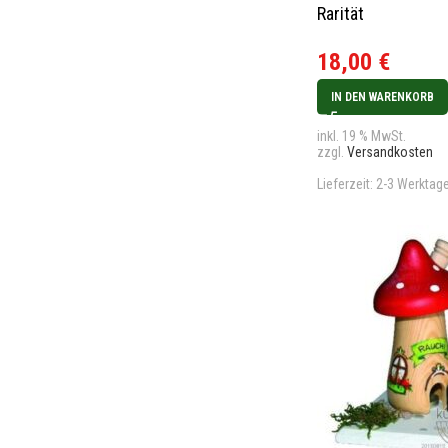
Rarität
18,00
€
IN DEN WARENKORB
inkl. 19 % MwSt.
zzgl.
Versandkosten
Lieferzeit:
2-3 Werktag