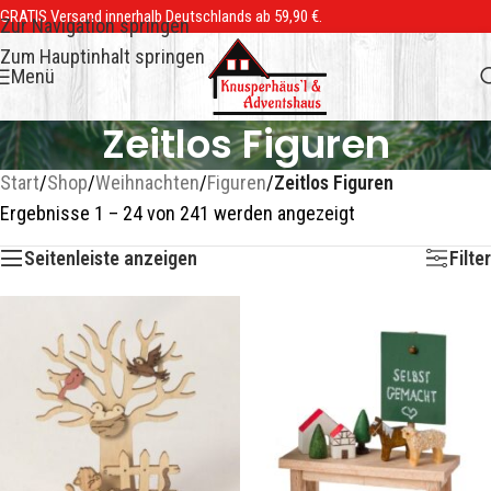
GRATIS Versand innerhalb Deutschlands ab 59,90 €.
Zur Navigation springen
Zum Hauptinhalt springen
Menü
Zeitlos Figuren
Start
/
Shop
/
Weihnachten
/
Figuren
/
Zeitlos Figuren
Ergebnisse 1 – 24 von 241 werden angezeigt
Seitenleiste anzeigen
Filter