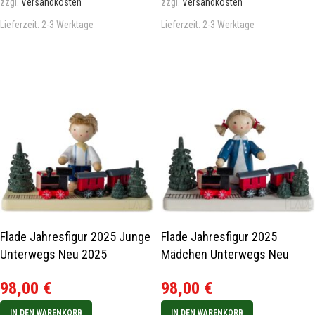
zzgl.
Versandkosten
zzgl.
Versandkosten
Lieferzeit:
2-3 Werktage
Lieferzeit:
2-3 Werktage
Flade Jahresfigur 2025 Junge
Flade Jahresfigur 2025
Unterwegs Neu 2025
Mädchen Unterwegs Neu
2025
98,00
€
98,00
€
IN DEN WARENKORB
IN DEN WARENKORB