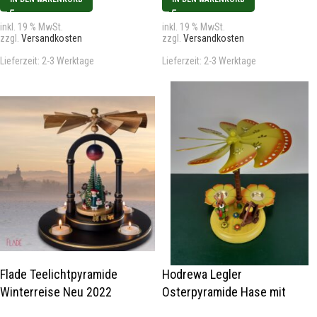
inkl. 19 % MwSt.
inkl. 19 % MwSt.
zzgl.
Versandkosten
zzgl.
Versandkosten
Lieferzeit:
2-3 Werktage
Lieferzeit:
2-3 Werktage
Flade Teelichtpyramide
Hodrewa Legler
Winterreise Neu 2022
Osterpyramide Hase mit
Möhre und Handwagen