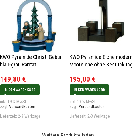
KWO Pyramide Christi Geburt
KWO Pyramide Eiche modern
blau-grau Rarität
Mooreiche ohne Bestückung
149,80
€
195,00
€
IN DEN WARENKORB
IN DEN WARENKORB
inkl. 19 % MwSt.
inkl. 19 % MwSt.
zzgl.
Versandkosten
zzgl.
Versandkosten
Lieferzeit:
2-3 Werktage
Lieferzeit:
2-3 Werktage
Weitere Produkte laden