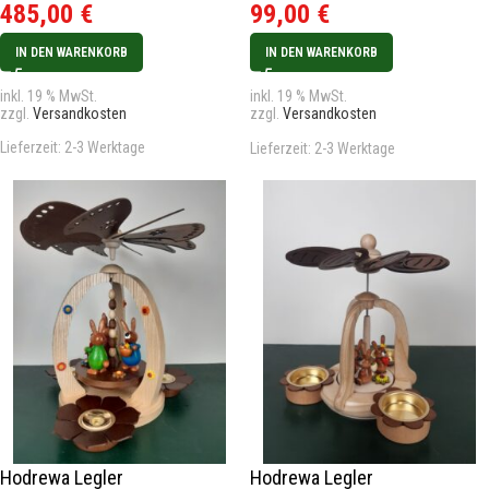
485,00
€
99,00
€
IN DEN WARENKORB
IN DEN WARENKORB
inkl. 19 % MwSt.
inkl. 19 % MwSt.
zzgl.
Versandkosten
zzgl.
Versandkosten
Lieferzeit:
2-3 Werktage
Lieferzeit:
2-3 Werktage
Hodrewa Legler
Hodrewa Legler