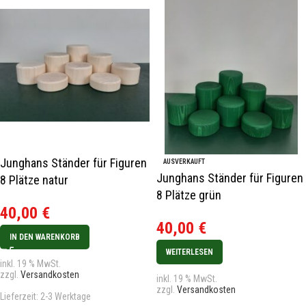
Junghans Ständer für Figuren
AUSVERKAUFT
Junghans Ständer für Figuren
8 Plätze natur
8 Plätze grün
40,00
€
40,00
€
IN DEN WARENKORB
WEITERLESEN
inkl. 19 % MwSt.
zzgl.
Versandkosten
inkl. 19 % MwSt.
zzgl.
Versandkosten
Lieferzeit:
2-3 Werktage