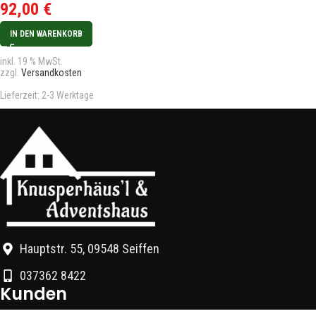
92,00
€
IN DEN WARENKORB
inkl. 19 % MwSt.
zzgl.
Versandkosten
Lieferzeit:
2-3 Werktage
Hauptstr. 55, 09548 Seiffen
037362 8422
Kunden