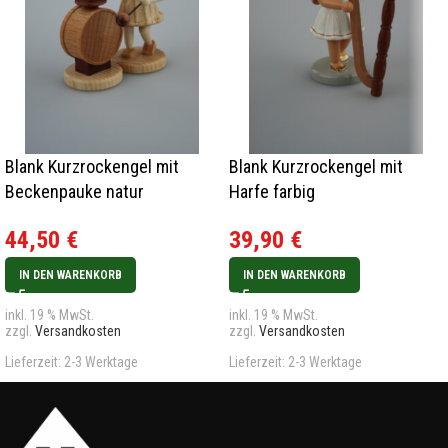
Blank Kurzrockengel mit
Blank Kurzrockengel mit
Beckenpauke natur
Harfe farbig
44,50
€
39,90
€
IN DEN WARENKORB
IN DEN WARENKORB
inkl. 19 % MwSt.
inkl. 19 % MwSt.
zzgl.
Versandkosten
zzgl.
Versandkosten
Lieferzeit:
2-3 Werktage
Lieferzeit:
2-3 Werktage