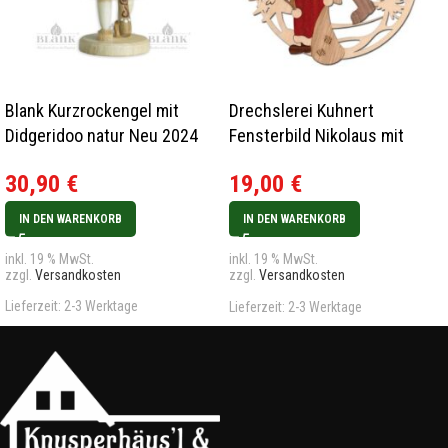
Blank Kurzrockengel mit
Drechslerei Kuhnert
Didgeridoo natur Neu 2024
Fensterbild Nikolaus mit
Brille Neu 2024
30,90
€
19,00
€
IN DEN WARENKORB
IN DEN WARENKORB
inkl. 19 % MwSt.
inkl. 19 % MwSt.
zzgl.
Versandkosten
zzgl.
Versandkosten
Lieferzeit:
2-3 Werktage
Lieferzeit:
2-3 Werktage