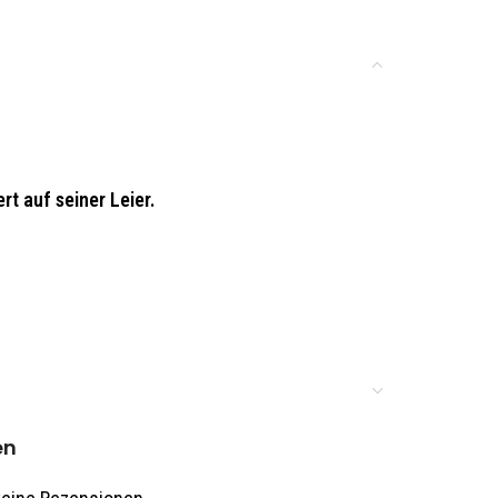
t auf seiner Leier.
dwerker und Spielzeughersteller e.V.
en