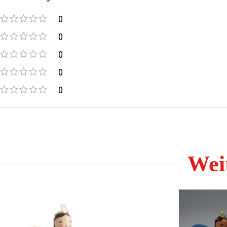
Weitere Artikel der Firma Blank finden Sie in unseren Online S
0
0
0
0
0
Weit