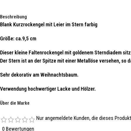
Beschreibung
Blank Kurzrockengel mit Leier im Stern farbig
Größe: ca.9,5 cm
Dieser kleine Faltenrockengel mit goldenem Sterndiadem sitzt
Der Stern ist an der Spitze mit einer Metallöse versehen, so 
Sehr dekorativ am Weihnachtsbaum.
Verwendung hochwertiger Lacke und Hölzer.
Original erzgebirgische Holzkunst
Über die Marke
Produziert bei der Firma Blank in Grünhainichen, dieser ist e
Nur angemeldete Kunden, die dieses Produkt
0 Bewertungen