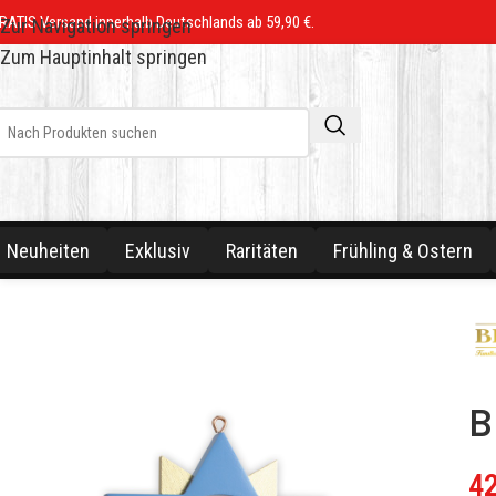
RATIS Versand innerhalb Deutschlands ab 59,90 €.
Zur Navigation springen
Zum Hauptinhalt springen
Neuheiten
Exklusiv
Raritäten
Frühling & Ostern
B
4