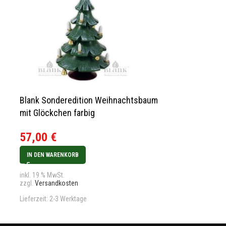
Blank Sonderedition Weihnachtsbaum
Hubrig Engel 
mit Glöckchen farbig
24,00
€
57,00
€
IN DEN WARENK
IN DEN WARENKORB
inkl. 19 % MwSt.
zzgl.
Versandkos
inkl. 19 % MwSt.
zzgl.
Versandkosten
Lieferzeit:
2-3 We
Lieferzeit:
2-3 Werktage