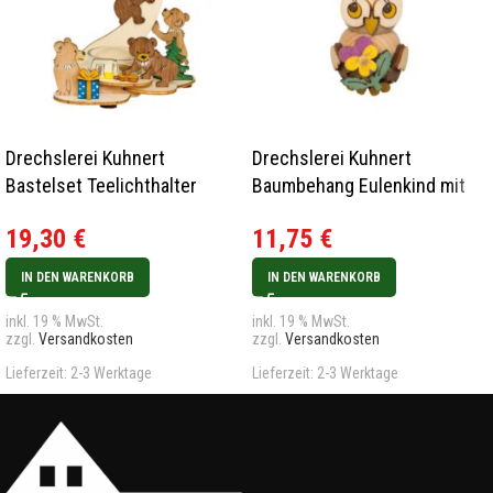
Drechslerei Kuhnert
Drechslerei Kuhnert
Bastelset Teelichthalter
Baumbehang Eulenkind mit
Bären Neu 2024
Blume Neu 2024
19,30
€
11,75
€
IN DEN WARENKORB
IN DEN WARENKORB
inkl. 19 % MwSt.
inkl. 19 % MwSt.
zzgl.
Versandkosten
zzgl.
Versandkosten
Lieferzeit:
2-3 Werktage
Lieferzeit:
2-3 Werktage