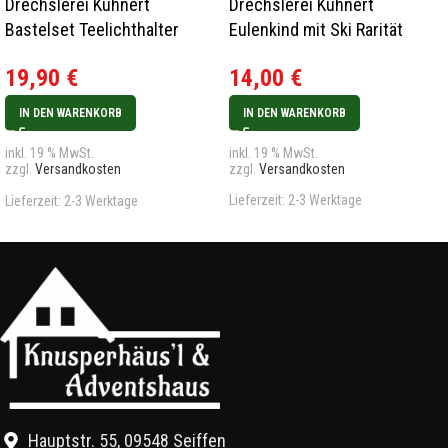
Drechslerei Kuhnert
Drechslerei Kuhnert
Bastelset Teelichthalter
Eulenkind mit Ski Rarität
Osterhasenpaar Rarität
14,00
€
19,90
€
IN DEN WARENKORB
IN DEN WARENKORB
inkl. 19 % MwSt.
inkl. 19 % MwSt.
zzgl.
Versandkosten
zzgl.
Versandkosten
Lieferzeit:
2-3 Werktage
Lieferzeit:
2-3 Werktage
Hauptstr. 55, 09548 Seiffen