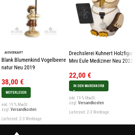
Drechslerei Kuhnert Holzfigur
AUSVERKAUFT
Blank Blumenkind Vogelbeere
Mini Eule Mediziner Neu 2022
natur Neu 2019
22,00
€
38,00
€
IN DEN WARENKORB
WEITERLESEN
inkl. 19 % MwSt.
zzgl.
Versandkosten
inkl. 19 % MwSt.
zzgl.
Versandkosten
Lieferzeit:
2-3 Werktage
Lieferzeit:
2-3 Werktage