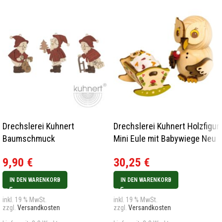
Drechslerei Kuhnert
Drechslerei Kuhnert Holzfigur
Baumschmuck
Mini Eule mit Babywiege Neu
Weihnachtsmann 3er Set
2024
9,90
€
30,25
€
Neu 2021
IN DEN WARENKORB
IN DEN WARENKORB
inkl. 19 % MwSt.
inkl. 19 % MwSt.
zzgl.
Versandkosten
zzgl.
Versandkosten