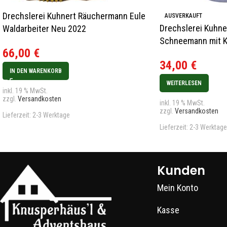
Drechslerei Kuhnert Räuchermann Eule
AUSVERKAUFT
Drechslerei Kuhn
Waldarbeiter Neu 2022
Schneemann mit K
66,00
€
34,00
€
IN DEN WARENKORB
WEITERLESEN
inkl. 19 % MwSt.
zzgl.
Versandkosten
inkl. 19 % MwSt.
zzgl.
Versandkosten
Lieferzeit:
2-3 Werktage
Lieferzeit:
2-3 Werktage
Kunden
Mein Konto
Kasse