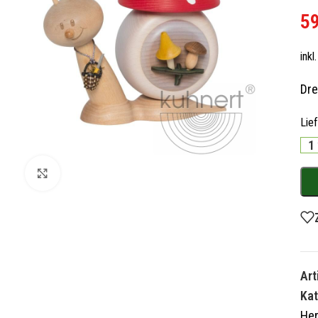
5
ink
Dre
Lie
1
Zum Vergrößern klicken
Ar
Kat
He