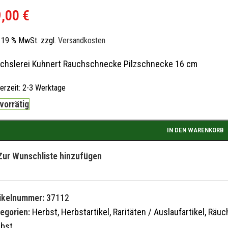
9,00
€
l. 19 % MwSt.
zzgl.
Versandkosten
chslerei Kuhnert Rauchschnecke Pilzschnecke 16 cm
ferzeit:
2-3 Werktage
 vorrätig
IN DEN WARENKORB
Zur Wunschliste hinzufügen
tikelnummer:
37112
egorien:
Herbst
,
Herbstartikel
,
Raritäten / Auslaufartikel
,
Räuc
rbst