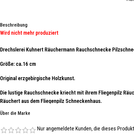
Beschreibung
Wird nicht mehr produziert
Drechslerei Kuhnert Räuchermann Rauchschnecke Pilzschn
Größe: ca.16 cm
Original erzgebirgische Holzkunst.
Die lustige Rauchschnecke kriecht mit ihrem Fliegenpilz Räu
Räuchert aus dem Fliegenpilz Schneckenhaus.
Über die Marke
Das Schneckenhaus lässt sich abnehmen und kann mit Räuche
Nur angemeldete Kunden, die dieses Produkt
Produziert wird dieser schöne Rauchfigur in der Drechslerei 