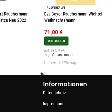
AUSVERKAUFT
ert Räuchermann
Eva Beyer Räuchermann Wichtel
atze Neu 2022
Weihnachtsmann
71,00
€
WEITERLESEN
inkl. 19 % MwSt.
zzgl.
Versandkosten
Lieferzeit:
2-3 Werktage
Informationen
Datenschutz
Impressum