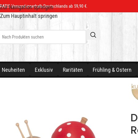
RATIS Versand innerhalb Deutschlands ab 59,90 €.
Zur Navigation springen
Zum Hauptinhalt springen
Neuheiten
Exklusiv
Raritäten
Frühling & Ostern
D
R