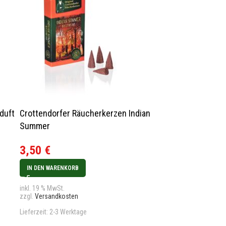
duft
Crottendorfer Räucherkerzen Indian
AUSVERKAUFT
Crottendorfe
Summer
Jubiläumsedit
3,50
€
Weihnachtsd
3,50
€
IN DEN WARENKORB
WEITERLESEN
inkl. 19 % MwSt.
zzgl.
Versandkosten
inkl. 19 % MwSt.
zzgl.
Versandkos
Lieferzeit:
2-3 Werktage
Lieferzeit:
2-3 We