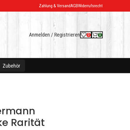
Zahlung & Versand
AGB
Widerrufsrecht
Anmelden / Registrieren
0
0
Zubehör
hermann
e Rarität