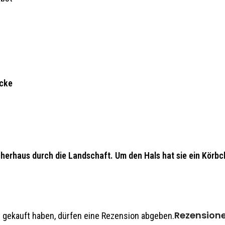
ecke
cherhaus durch die Landschaft. Um den Hals hat sie ein Körbc
rkerzen bestückt werden. Passende moderne Räucherfigur für
Rezension
 gekauft haben, dürfen eine Rezension abgeben.
Kuhnert Rothenkirchen.