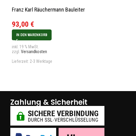
Franz Karl Räuchermann Bauleiter
Gotthard Ste
Neu 2024
93,00
€
151,00
€
IN DEN WARENKORB
IN DEN WARENK
inkl. 19 % MwSt.
zzgl.
Versandkosten
inkl. 19 % MwSt.
zzgl.
Versandkos
Lieferzeit:
2-3 Werktage
Lieferzeit:
2-3 We
Zahlung & Sicherheit