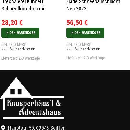
Drechslerei Kuhnert
Flade Schneeballschlacht
Schneeflöckchen mit
Neu 2022
Akkordeon
56,50
€
28,20
€
IN DEN WARENKORB
IN DEN WARENKORB
inkl. 19 % MwSt.
inkl. 19 % MwSt.
zzgl.
Versandkosten
zzgl.
Versandkosten
Lieferzeit:
2-3 Werktage
Lieferzeit:
2-3 Werktage
Hauptstr. 55, 09548 Seiffen