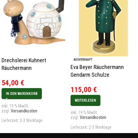
Drechslerei Kuhnert
AUSVERKAUFT
Eva Beyer Räuchermann
Räuchermann
Gendarm Schulze
Rauchschnecke
54,00
€
Igluschnecke Neu 2023
115,00
€
IN DEN WARENKORB
WEITERLESEN
inkl. 19 % MwSt.
zzgl.
Versandkosten
inkl. 19 % MwSt.
zzgl.
Versandkosten
Lieferzeit:
2-3 Werktage
Lieferzeit:
2-3 Werktage