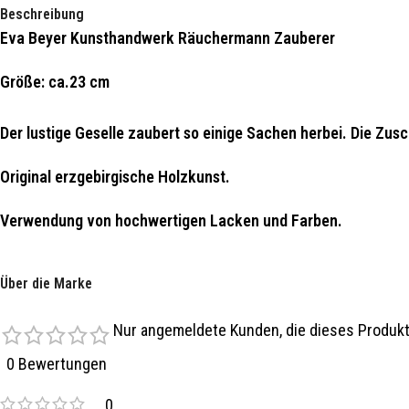
Beschreibung
Eva Beyer Kunsthandwerk Räuchermann Zauberer
Größe: ca.23 cm
Der lustige Geselle zaubert so einige Sachen herbei. Die Zus
Original erzgebirgische Holzkunst.
Verwendung von hochwertigen Lacken und Farben.
Schöne Bemalung bis ins Detail.
Über die Marke
In liebevoller Handarbeit bei der Firma Eva Beyer in Seiffen her
Nur angemeldete Kunden, die dieses Produkt
Weitere Produkte dieser Firma finden Sie in unseren Online S
0 Bewertungen
0