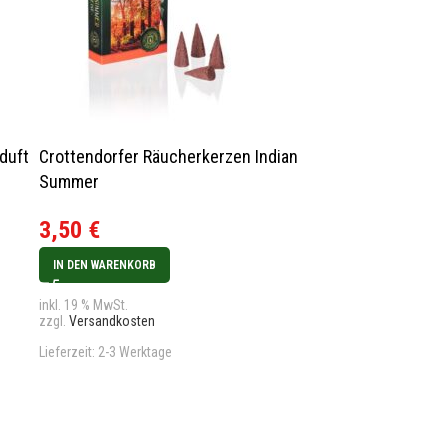
duft
Crottendorfer Räucherkerzen Indian
AUSVERKAUFT
Crottendorfe
Summer
Jubiläumsedit
3,50
€
Weihnachtsd
3,50
€
IN DEN WARENKORB
WEITERLESEN
inkl. 19 % MwSt.
zzgl.
Versandkosten
inkl. 19 % MwSt.
zzgl.
Versandkos
Lieferzeit:
2-3 Werktage
Lieferzeit:
2-3 We