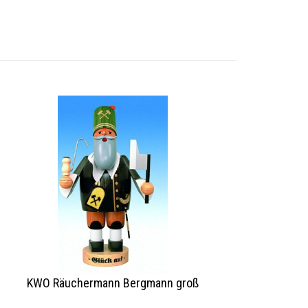
KWO Räuchermann Bergmann groß
KWO Räucher