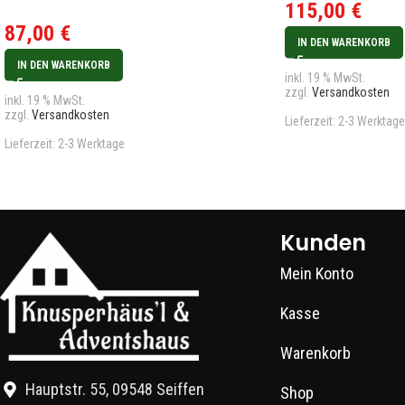
115,00
€
87,00
€
IN DEN WARENKORB
IN DEN WARENKORB
inkl. 19 % MwSt.
zzgl.
Versandkosten
inkl. 19 % MwSt.
zzgl.
Versandkosten
Lieferzeit:
2-3 Werktage
Lieferzeit:
2-3 Werktage
Kunden
Mein Konto
Kasse
Warenkorb
Hauptstr. 55, 09548 Seiffen
Shop