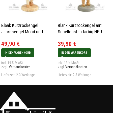
Blank Kurzrockengel
Blank Kurzrockengel mit
Jahresengel Mond und
Schellenstab farbig NEU
Sterne natur Sonderedition
2022
49,90
€
39,90
€
Rarität
IN DEN WARENKORB
IN DEN WARENKORB
inkl. 19 % MwSt.
inkl. 19 % MwSt.
zzgl.
Versandkosten
zzgl.
Versandkosten
Lieferzeit:
2-3 Werktage
Lieferzeit:
2-3 Werktage