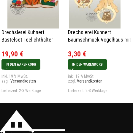
Drechslerei Kuhnert
Drechslerei Kuhnert
Bastelset Teelichthalter
Baumschmuck Vogelhaus mit
Osterhasenpaar Rarität
Eule
19,90
€
3,30
€
IN DEN WARENKORB
IN DEN WARENKORB
inkl. 19 % MwSt.
inkl. 19 % MwSt.
zzgl.
Versandkosten
zzgl.
Versandkosten
Lieferzeit:
2-3 Werktage
Lieferzeit:
2-3 Werktage