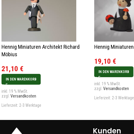
Hennig Miniaturen Architekt Richard
Hennig Miniaturen
Möbius
19,10
€
21,10
€
IN DEN WARENKORB
IN DEN WARENKORB
inkl. 19 % MwSt.
zzgl.
Versandkosten
inkl. 19 % MwSt.
zzgl.
Versandkosten
Lieferzeit:
2-3 Werktage
Lieferzeit:
2-3 Werktage
Kunden