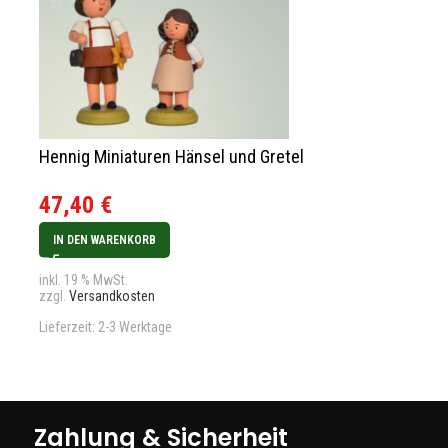
Hennig Miniaturen Hänsel und Gretel
Hennig Minia
Heinrich groß
47,40
€
18,40
€
IN DEN WARENKORB
IN DEN WARENK
inkl. 19 % MwSt.
zzgl.
Versandkosten
inkl. 19 % MwSt.
zzgl.
Versandkos
Lieferzeit:
2-3 Werktage
Lieferzeit:
2-3 We
Zahlung & Sicherheit