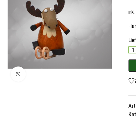
ink
Hen
Lie
1
Zum Vergrößern klicken
Ar
Kat