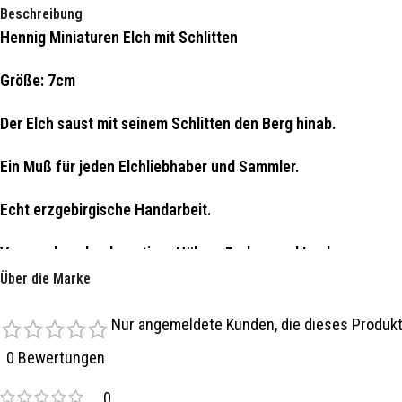
Beschreibung
Hennig Miniaturen Elch mit Schlitten
Größe: 7cm
Der Elch saust mit seinem Schlitten den Berg hinab.
Ein Muß für jeden Elchliebhaber und Sammler.
Echt erzgebirgische Handarbeit.
Verwendung hochwertiger Hölzer, Farben und Lacke.
Über die Marke
Produziert wird diese Miniatur bei der Firma Hennig in Deuts
Nur angemeldete Kunden, die dieses Produkt
0 Bewertungen
0