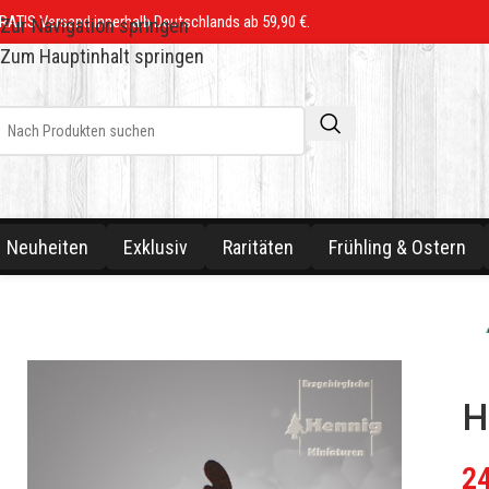
RATIS Versand innerhalb Deutschlands ab 59,90 €.
Zur Navigation springen
Zum Hauptinhalt springen
Neuheiten
Exklusiv
Raritäten
Frühling & Ostern
H
2