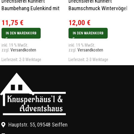
Drechslerei Kuhnert
Drechslerei Kuhnert
Baumbehang Eulenkind mit
Baumschmuck Wintervögel
Schneekristall 2023
3er Set Rarität
11,75
€
12,00
€
IN DEN WARENKORB
IN DEN WARENKORB
inkl. 19 % MwSt.
inkl. 19 % MwSt.
zzgl.
Versandkosten
zzgl.
Versandkosten
Lieferzeit:
2-3 Werktage
Lieferzeit:
2-3 Werktage
Hauptstr. 55, 09548 Seiffen