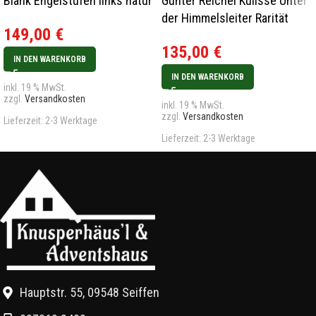
Blank Engelstufen links natur
Günter Reichel Kulisse Unter
der Himmelsleiter Rarität
149,00
€
135,00
€
IN DEN WARENKORB
IN DEN WARENKORB
inkl. 19 % MwSt.
zzgl.
Versandkosten
inkl. 19 % MwSt.
zzgl.
Versandkosten
Lieferzeit:
2-3 Werktage
Lieferzeit:
2-3 Werktage
Hauptstr. 55, 09548 Seiffen