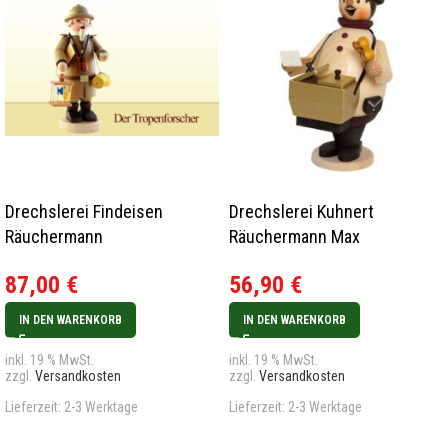
Drechslerei Findeisen
Drechslerei Kuhnert
Räuchermann
Räuchermann Max
Tropenforscher
Bockwurstverkäufer Neu
87,00
€
56,90
€
2023
IN DEN WARENKORB
IN DEN WARENKORB
inkl. 19 % MwSt.
inkl. 19 % MwSt.
zzgl.
Versandkosten
zzgl.
Versandkosten
Lieferzeit:
2-3 Werktage
Lieferzeit:
2-3 Werktage