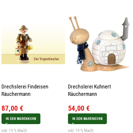
Drechslerei Findeisen
Drechslerei Kuhnert
Räuchermann
Räuchermann
Tropenforscher
Rauchschnecke
87,00
€
54,00
€
Igluschnecke Neu 2023
IN DEN WARENKORB
IN DEN WARENKORB
inkl. 19 % MwSt.
inkl. 19 % MwSt.