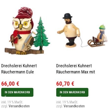
Drechslerei Kuhnert
Drechslerei Kuhnert
Räuchermann Eule
Räuchermann Max mit
Waldarbeiter Neu 2022
Mäxchen auf Schlitten Neu
66,00
€
60,70
€
2022
IN DEN WARENKORB
IN DEN WARENKORB
inkl. 19 % MwSt.
inkl. 19 % MwSt.
zzgl.
Versandkosten
zzgl.
Versandkosten