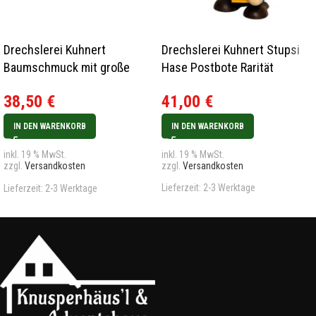
Drechslerei Kuhnert
Drechslerei Kuhnert Stupsi
Baumschmuck mit große
Hase Postbote Rarität
Hasen 4er-Set
41,00
€
38,50
€
IN DEN WARENKORB
IN DEN WARENKORB
inkl. 19 % MwSt.
inkl. 19 % MwSt.
zzgl.
Versandkosten
zzgl.
Versandkosten
Lieferzeit:
2-3 Werktage
Lieferzeit:
2-3 Werktage