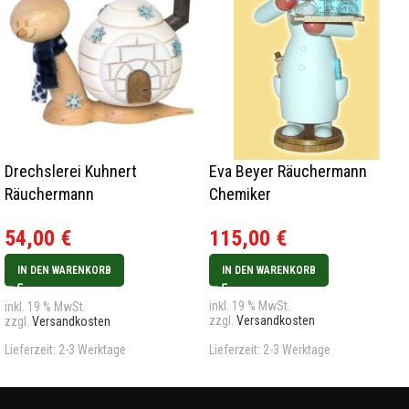
Drechslerei Kuhnert
Eva Beyer Räuchermann
Räuchermann
Chemiker
Rauchschnecke
115,00
€
54,00
€
Igluschnecke Neu 2023
IN DEN WARENKORB
IN DEN WARENKORB
inkl. 19 % MwSt.
inkl. 19 % MwSt.
zzgl.
Versandkosten
zzgl.
Versandkosten
Lieferzeit:
2-3 Werktage
Lieferzeit:
2-3 Werktage