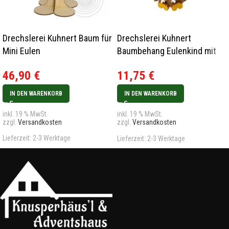
Drechslerei Kuhnert Baum für
Drechslerei Kuhnert
Mini Eulen
Baumbehang Eulenkind mit
Schneekristall 2023
46,90
€
11,75
€
IN DEN WARENKORB
IN DEN WARENKORB
inkl. 19 % MwSt.
inkl. 19 % MwSt.
zzgl.
Versandkosten
zzgl.
Versandkosten
Lieferzeit:
2-3 Werktage
Lieferzeit:
2-3 Werktage