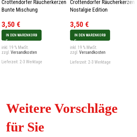
Crottendorfer Räucherkerzen
Crottendorfer Räucherkerzen
Bunte Mischung
Nostalgie Edition
Bergmannsduft
3,50
€
3,50
€
IN DEN WARENKORB
IN DEN WARENKORB
inkl. 19 % MwSt.
inkl. 19 % MwSt.
zzgl.
Versandkosten
zzgl.
Versandkosten
Lieferzeit:
2-3 Werktage
Lieferzeit:
2-3 Werktage
Weitere Vorschläge
für Sie