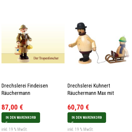
Drechslerei Findeisen
Drechslerei Kuhnert
Räuchermann
Räuchermann Max mit
Tropenforscher
Mäxchen auf Schlitten Neu
87,00
€
60,70
€
2022
IN DEN WARENKORB
IN DEN WARENKORB
inkl. 19 % MwSt.
inkl. 19 % MwSt.