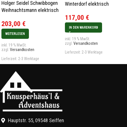
Holger Seidel Schwibbogen
Winterdorf elektrisch
Weihnachtsmann elektrisch
117,00
€
Rarität
203,00
€
IN DEN WARENKORB
WEITERLESEN
inkl. 19 % MwSt.
zzgl.
Versandkosten
inkl. 19 % MwSt.
zzgl.
Versandkosten
Lieferzeit:
2-3 Werktage
Lieferzeit:
2-3 Werktage
Hauptstr. 55, 09548 Seiffen