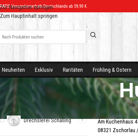
RATIS Versand innerhalb Deutschlands ab 59,90 €.
Zur Navigation springen
Zum Hauptinhalt springen
Neuheiten
Exklusiv
Raritäten
Frühling & Ostern
H
MARKE
Hubrig Volkskun
Drechslerei Schalling
1
Am Kuchenhaus 4
08321 Zschorlau 