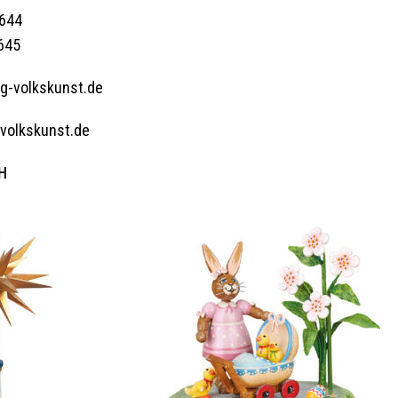
0644
0645
ig-volkskunst.de
volkskunst.de
H