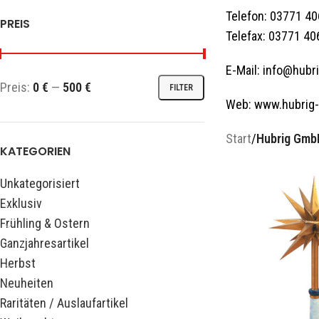
Telefon: 03771 4
PREIS
Telefax: 03771 4
E-Mail: info@hubr
Preis:
0 €
—
500 €
FILTER
Web: www.hubrig-
Start
/
Hubrig Gmb
KATEGORIEN
Unkategorisiert
Exklusiv
Frühling & Ostern
Ganzjahresartikel
Herbst
Neuheiten
Raritäten / Auslaufartikel