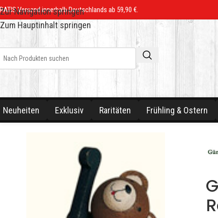
RATIS Versand innerhalb Deutschlands ab 59,90 €.
Zur Navigation springen
Zum Hauptinhalt springen
Neuheiten
Exklusiv
Raritäten
Frühling & Ostern
G
R