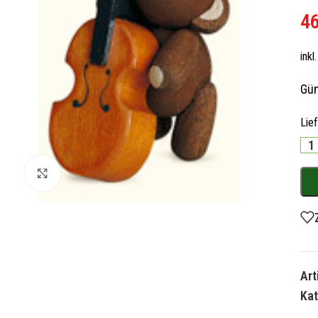
4
ink
Gün
Lie
1
Zum Vergrößern klicken
Ar
Kat