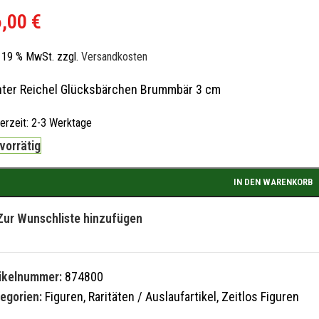
6,00
€
l. 19 % MwSt.
zzgl.
Versandkosten
ter Reichel Glücksbärchen Brummbär 3 cm
ferzeit:
2-3 Werktage
 vorrätig
IN DEN WARENKORB
Zur Wunschliste hinzufügen
tikelnummer:
874800
egorien:
Figuren
,
Raritäten / Auslaufartikel
,
Zeitlos Figuren