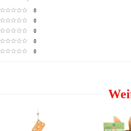
Die Glücksbärchen werden in
meisterlicher Handarbeit
von der
0
Die Figuren von Günter Reichel finden Sie nur ausgewählten
0
0
Viele weitere Artikel der Firma Günter Reichel finden Sie in u
0
0
Weit