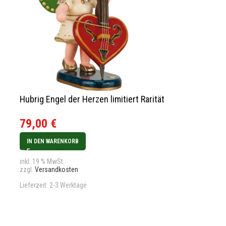
Hubrig Engel der Herzen limitiert Rarität
Hubrig Engel
Rarität
79,00
€
36,90
€
IN DEN WARENKORB
IN DEN WARENK
inkl. 19 % MwSt.
zzgl.
Versandkosten
inkl. 19 % MwSt.
zzgl.
Versandkos
Lieferzeit:
2-3 Werktage
Lieferzeit:
2-3 We