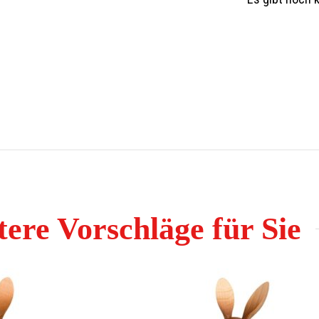
 Figurenbildnerei Günter Reichel in Pobershau gefertigt.
 Fachgeschäft.
nseren Online Shop oder auf Anfrage.
ere Vorschläge für Sie