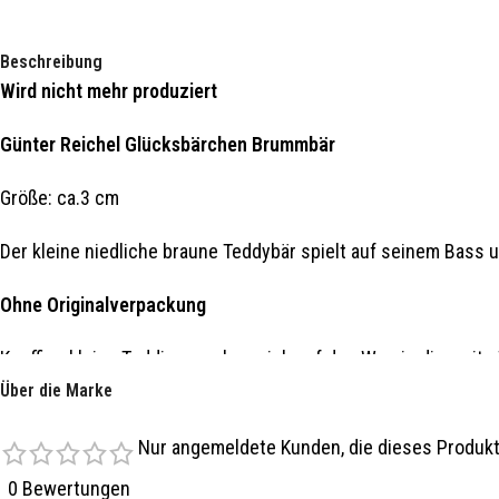
Beschreibung
Wird nicht mehr produziert
Günter Reichel Glücksbärchen Brummbär
Größe: ca.3 cm
Der kleine niedliche braune Teddybär spielt auf seinem Bass 
Ohne Originalverpackung
Knuffige kleine Teddies machen sich auf den Weg in die weite 
Über die Marke
Seine Teddy Brüder finden Sie in unserem Online Sortiment.
Nur angemeldete Kunden, die dieses Produkt
Verwendung von hochwertigen Lacken und Farben.
0 Bewertungen