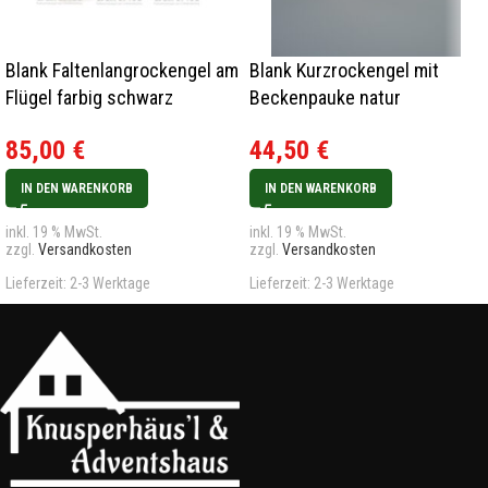
Blank Faltenlangrockengel am
Blank Kurzrockengel mit
Flügel farbig schwarz
Beckenpauke natur
85,00
€
44,50
€
IN DEN WARENKORB
IN DEN WARENKORB
inkl. 19 % MwSt.
inkl. 19 % MwSt.
zzgl.
Versandkosten
zzgl.
Versandkosten
Lieferzeit:
2-3 Werktage
Lieferzeit:
2-3 Werktage