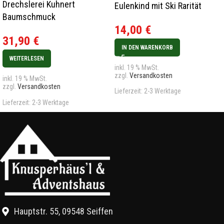
Drechslerei Kuhnert
Eulenkind mit Ski Rarität
Baumschmuck
14,00
€
Schneeflöckchen Skifahrer
31,90
€
Rarität
IN DEN WARENKORB
WEITERLESEN
inkl. 19 % MwSt.
zzgl.
Versandkosten
inkl. 19 % MwSt.
zzgl.
Versandkosten
Lieferzeit:
2-3 Werktage
Lieferzeit:
2-3 Werktage
Hauptstr. 55, 09548 Seiffen