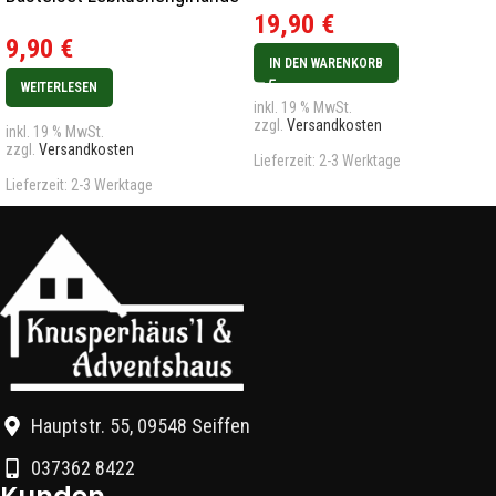
19,90
€
Rarität
9,90
€
IN DEN WARENKORB
WEITERLESEN
inkl. 19 % MwSt.
zzgl.
Versandkosten
inkl. 19 % MwSt.
zzgl.
Versandkosten
Lieferzeit:
2-3 Werktage
Lieferzeit:
2-3 Werktage
Hauptstr. 55, 09548 Seiffen
037362 8422