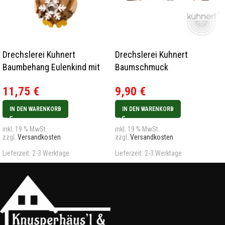
Drechslerei Kuhnert
Drechslerei Kuhnert
Baumbehang Eulenkind mit
Baumschmuck
Schneekristall 2023
Weihnachtsmann 3er Set
11,75
€
9,90
€
Neu 2021
IN DEN WARENKORB
IN DEN WARENKORB
inkl. 19 % MwSt.
inkl. 19 % MwSt.
zzgl.
Versandkosten
zzgl.
Versandkosten
Lieferzeit:
2-3 Werktage
Lieferzeit:
2-3 Werktage