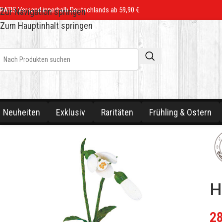
RATIS Versand innerhalb Deutschlands ab 59,90 €.
Zur Navigation springen
Zum Hauptinhalt springen
Neuheiten
Exklusiv
Raritäten
Frühling & Ostern
H
2