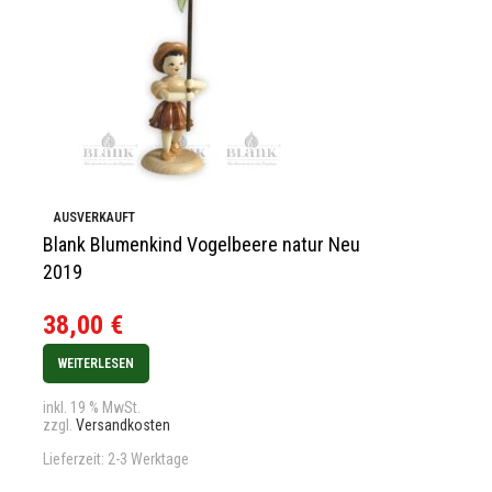
Hubrig Blume
AUSVERKAUFT
Blank Blumenkind Vogelbeere natur Neu
Stiefmütterch
2019
35,90
€
38,00
€
IN DEN WARENK
WEITERLESEN
inkl. 19 % MwSt.
zzgl.
Versandkos
inkl. 19 % MwSt.
zzgl.
Versandkosten
Lieferzeit:
2-3 We
Lieferzeit:
2-3 Werktage