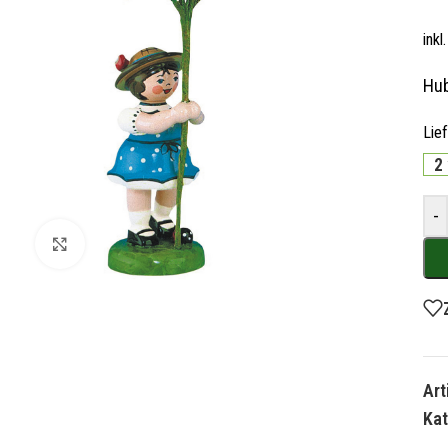
ink
Hub
Lie
2
-
Zum Vergrößern klicken
Ar
Kat