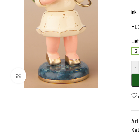
ink
Hub
Lie
3
-
Zum Vergrößern klicken
Ar
Kat