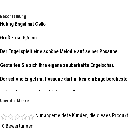
Beschreibung
Hubrig Engel mit Cello
Größe: ca. 6,5 cm
Der Engel spielt eine schöne Melodie auf seiner Posaune.
Gestalten Sie sich Ihre eigene zauberhafte Engelschar.
Der schöne Engel mit Posaune darf in keinem Engelsorchester
Sehr schöne Bemalung bis ins Detail.
Über die Marke
Original erzgebirgische Handarbeit.
Nur angemeldete Kunden, die dieses Produkt
Produziert bei der Firma Hubrig in Zschorlau.
0 Bewertungen