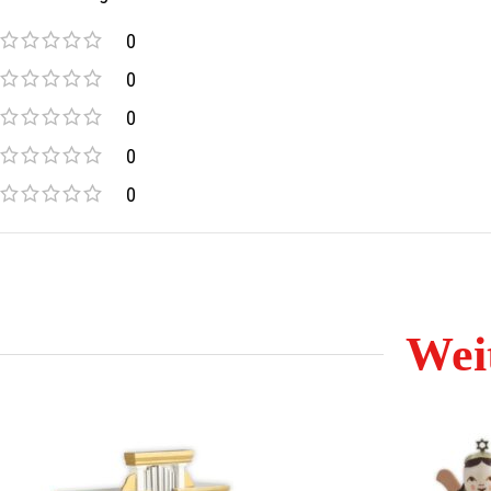
Weitere Artikel der Firma Hubrig finden Sie in unseren Online 
0
0
0
0
0
Weit