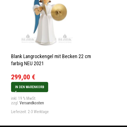
Blank Langrockengel mit Becken 22 cm
Hobler Engel 
farbig NEU 2021
37,50
€
299,00
€
IN DEN WARENK
IN DEN WARENKORB
inkl. 19 % MwSt.
zzgl.
Versandkos
inkl. 19 % MwSt.
zzgl.
Versandkosten
Lieferzeit:
2-3 We
Lieferzeit:
2-3 Werktage