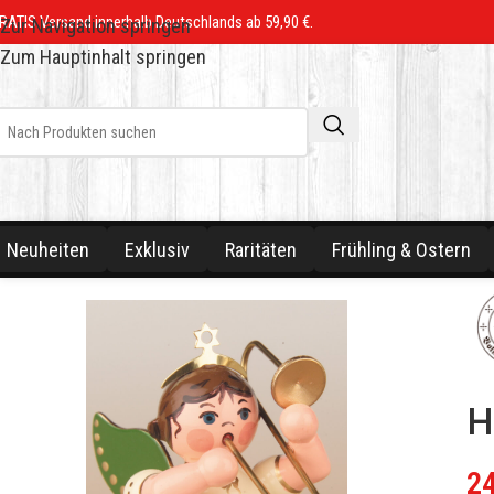
RATIS Versand innerhalb Deutschlands ab 59,90 €.
Zur Navigation springen
Zum Hauptinhalt springen
Neuheiten
Exklusiv
Raritäten
Frühling & Ostern
H
2