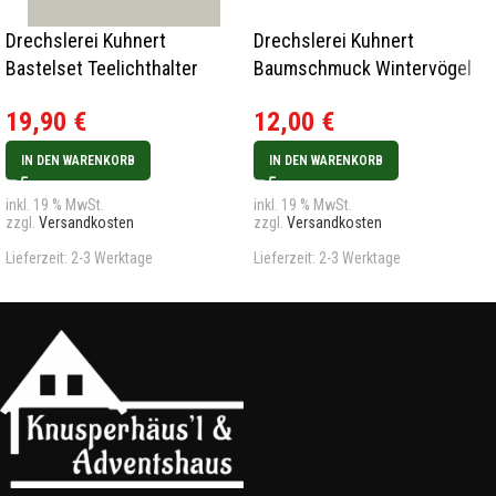
Drechslerei Kuhnert
Drechslerei Kuhnert
Bastelset Teelichthalter
Baumschmuck Wintervögel
Osterhasenpaar Rarität
3er Set Rarität
19,90
€
12,00
€
IN DEN WARENKORB
IN DEN WARENKORB
inkl. 19 % MwSt.
inkl. 19 % MwSt.
zzgl.
Versandkosten
zzgl.
Versandkosten
Lieferzeit:
2-3 Werktage
Lieferzeit:
2-3 Werktage