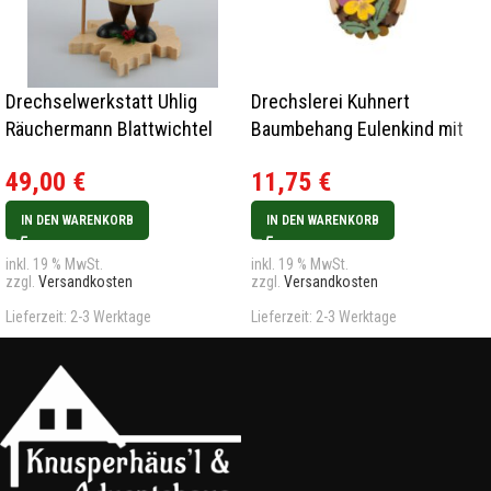
Drechselwerkstatt Uhlig
Drechslerei Kuhnert
Räuchermann Blattwichtel
Baumbehang Eulenkind mit
Ahornblatt
Blume Neu 2024
49,00
€
11,75
€
IN DEN WARENKORB
IN DEN WARENKORB
inkl. 19 % MwSt.
inkl. 19 % MwSt.
zzgl.
Versandkosten
zzgl.
Versandkosten
Lieferzeit:
2-3 Werktage
Lieferzeit:
2-3 Werktage