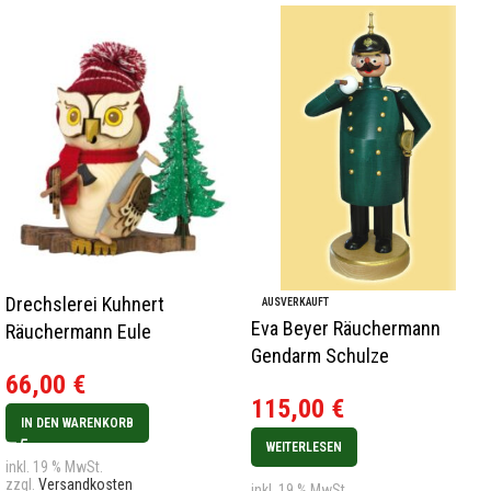
Drechslerei Kuhnert
AUSVERKAUFT
Eva Beyer Räuchermann
Räuchermann Eule
Gendarm Schulze
Waldarbeiter Neu 2022
66,00
€
115,00
€
IN DEN WARENKORB
WEITERLESEN
inkl. 19 % MwSt.
zzgl.
Versandkosten
inkl. 19 % MwSt.