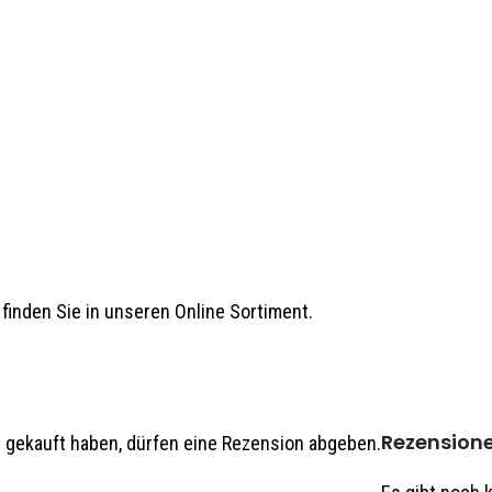
finden Sie in unseren Online Sortiment.
oder auf Anfrage unter der Rufnummer 037362/8422 erhältlich.
Rezension
 gekauft haben, dürfen eine Rezension abgeben.