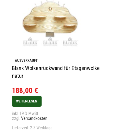
Blank Wolkens
AUSVERKAUFT
Blank Wolkenrückwand für Etagenwolke
87,00
€
natur
IN DEN WARENK
188,00
€
inkl. 19 % MwSt.
WEITERLESEN
zzgl.
Versandkos
Lieferzeit:
2-3 We
inkl. 19 % MwSt.
zzgl.
Versandkosten
Lieferzeit:
2-3 Werktage