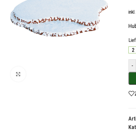
ink
Hub
Lie
2
-
Zum Vergrößern klicken
Ar
Kat