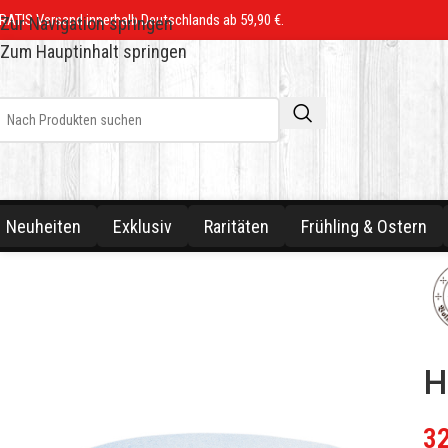
RATIS Versand innerhalb Deutschlands ab 59,90 €.
Zur Navigation springen
Zum Hauptinhalt springen
Neuheiten
Exklusiv
Raritäten
Frühling & Ostern
H
3