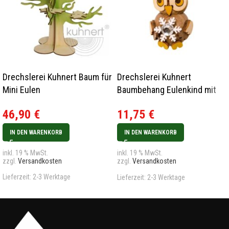
Drechslerei Kuhnert Baum für
Drechslerei Kuhnert
Mini Eulen
Baumbehang Eulenkind mit
Schneekristall 2023
46,90
€
11,75
€
IN DEN WARENKORB
IN DEN WARENKORB
inkl. 19 % MwSt.
inkl. 19 % MwSt.
zzgl.
Versandkosten
zzgl.
Versandkosten
Lieferzeit:
2-3 Werktage
Lieferzeit:
2-3 Werktage