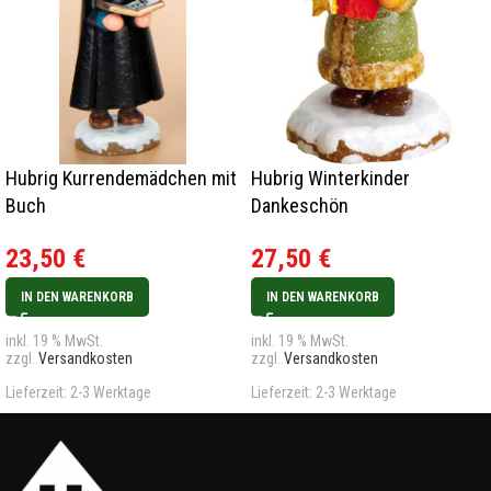
Hubrig Kurrendemädchen mit
Hubrig Winterkinder
Buch
Dankeschön
23,50
€
27,50
€
IN DEN WARENKORB
IN DEN WARENKORB
inkl. 19 % MwSt.
inkl. 19 % MwSt.
zzgl.
Versandkosten
zzgl.
Versandkosten
Lieferzeit:
2-3 Werktage
Lieferzeit:
2-3 Werktage