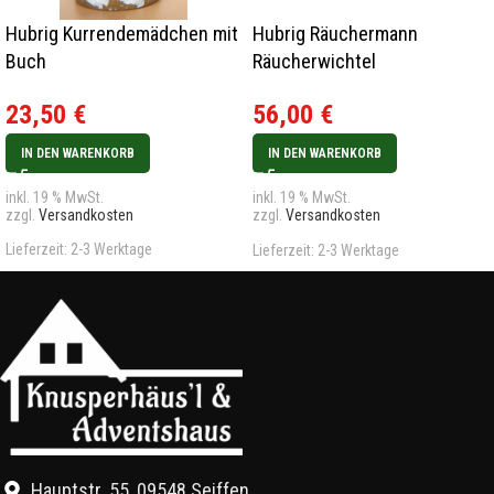
Hubrig Kurrendemädchen mit
Hubrig Räuchermann
Buch
Räucherwichtel
Weihnachtsmann mit Teelicht
23,50
€
56,00
€
IN DEN WARENKORB
IN DEN WARENKORB
inkl. 19 % MwSt.
inkl. 19 % MwSt.
zzgl.
Versandkosten
zzgl.
Versandkosten
Lieferzeit:
2-3 Werktage
Lieferzeit:
2-3 Werktage
Hauptstr. 55, 09548 Seiffen