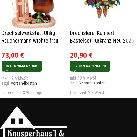
Drechselwerkstatt Uhlig
Drechslerei Kuhnert
Räuchermann Wichtelfrau
Bastelset Türkranz Neu 2025
Schlittenfahrerin natur Neu
20,90
€
73,00
€
2023
IN DEN WARENKORB
IN DEN WARENKORB
inkl. 19 % MwSt.
inkl. 19 % MwSt.
zzgl.
Versandkosten
zzgl.
Versandkosten
Lieferzeit:
2-3 Werktage
Lieferzeit:
2-3 Werktage